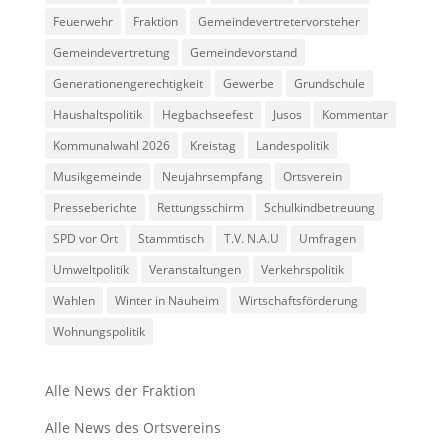
Feuerwehr
Fraktion
Gemeindevertretervorsteher
Gemeindevertretung
Gemeindevorstand
Generationengerechtigkeit
Gewerbe
Grundschule
Haushaltspolitik
Hegbachseefest
Jusos
Kommentar
Kommunalwahl 2026
Kreistag
Landespolitik
Musikgemeinde
Neujahrsempfang
Ortsverein
Presseberichte
Rettungsschirm
Schulkindbetreuung
SPD vor Ort
Stammtisch
T.V. N.A.U
Umfragen
Umweltpolitik
Veranstaltungen
Verkehrspolitik
Wahlen
Winter in Nauheim
Wirtschaftsförderung
Wohnungspolitik
Alle News der Fraktion
Alle News des Ortsvereins