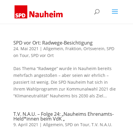
SPD vor Ort: Radwege-Besichtigung
24. Mai 2021
|
Allgemein
,
Fraktion
,
Ortsverein
,
SPD
on Tour
,
SPD vor Ort
Das Thema “Radwege” wurde in Nauheim bereits
mehrfach angestoßen – aber seien wir ehrlich –
passiert ist wenig. Die SPD Nauheim hat sich in
ihrem Wahlprogramm zur Kommunalwahl 2021 die
“Klimaneutralität” Nauheims bis 2030 als Ziel...
T.V. N.A.U. – Folge 24: „Nauheims Ehrenamts-
Held*innen beim VdK „
9. April 2021
|
Allgemein
,
SPD on Tour
,
T.V. N.A.U.