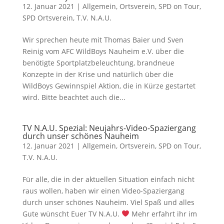
12. Januar 2021
|
Allgemein
,
Ortsverein
,
SPD on Tour
,
SPD Ortsverein
,
T.V. N.A.U.
Wir sprechen heute mit Thomas Baier und Sven
Reinig vom AFC WildBoys Nauheim e.V. über die
benötigte Sportplatzbeleuchtung, brandneue
Konzepte in der Krise und natürlich über die
WildBoys Gewinnspiel Aktion, die in Kürze gestartet
wird. Bitte beachtet auch die...
TV N.A.U. Spezial: Neujahrs-Video-Spaziergang
durch unser schönes Nauheim
12. Januar 2021
|
Allgemein
,
Ortsverein
,
SPD on Tour
,
T.V. N.A.U.
Für alle, die in der aktuellen Situation einfach nicht
raus wollen, haben wir einen Video-Spaziergang
durch unser schönes Nauheim. Viel Spaß und alles
Gute wünscht Euer TV N.A.U.
Mehr erfahrt ihr im