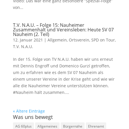
Video: Das war eine ganz besondere “Spezial-Folge”
von...
T.V. N.A.U. – Folge 15: Nauheimer
Zusammenhalt und Vereinsleben: Heute SV 07
Nauheim (2. Teil)
12. Januar 2021
|
Allgemein
,
Ortsverein
,
SPD on Tour
,
T.V. N.A.U.
In der 15. Folge von TV N.A.U. haben wir uns erneut
mit Dennis Engroff und Domenico Gurzí getroffen,
um zu erfahren wie es dem SV 07 Nauheim als
einem unserer Vereine in der Krise geht und wie wir
alle die Nauheimer Vereine unterstützen können.
#Nauheim hält zusammen....
« Ältere Einträge
Was uns bewegt
AG 60plus
Allgemeines
Bürgernähe
Ehrenamt