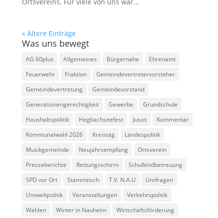
Ortsvereins. Für viele von uns war...
« Ältere Einträge
Was uns bewegt
AG 60plus
Allgemeines
Bürgernähe
Ehrenamt
Feuerwehr
Fraktion
Gemeindevertretervorsteher
Gemeindevertretung
Gemeindevorstand
Generationengerechtigkeit
Gewerbe
Grundschule
Haushaltspolitik
Hegbachseefest
Jusos
Kommentar
Kommunalwahl 2026
Kreistag
Landespolitik
Musikgemeinde
Neujahrsempfang
Ortsverein
Presseberichte
Rettungsschirm
Schulkindbetreuung
SPD vor Ort
Stammtisch
T.V. N.A.U
Umfragen
Umweltpolitik
Veranstaltungen
Verkehrspolitik
Wahlen
Winter in Nauheim
Wirtschaftsförderung