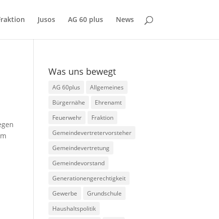
Fraktion
Jusos
AG 60 plus
News
Was uns bewegt
AG 60plus
Allgemeines
Bürgernähe
Ehrenamt
Feuerwehr
Fraktion
gegen
Gemeindevertretervorsteher
im
Gemeindevertretung
Gemeindevorstand
Generationengerechtigkeit
Gewerbe
Grundschule
Haushaltspolitik