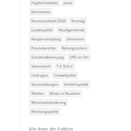
Hegbachseefest
Jusos
Kommentar
Kommunalwahl 2026
Kreistag
Landespolitik
Musikgemeinde
Neujahrsempfang
Ortsverein
Presseberichte
Rettungsschirm
Schulkindbetreuung
SPD vor Ort
Stammtisch
T.V. N.A.U
Umfragen
Umweltpolitik
Veranstaltungen
Verkehrspolitik
Wahlen
Winter in Nauheim
Wirtschaftsförderung
Wohnungspolitik
Alle News der Fraktion