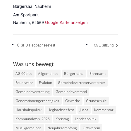
Bürgersaal Nauheim
Am Sportpark
Nauheim
,
64569
Google Karte anzeigen
SPD Hegbachseefest
GVE Sitzung
Was uns bewegt
AG 60plus
Allgemeines
Bürgernähe
Ehrenamt
Feuerwehr
Fraktion
Gemeindevertretervorsteher
Gemeindevertretung
Gemeindevorstand
Generationengerechtigkeit
Gewerbe
Grundschule
Haushaltspolitik
Hegbachseefest
Jusos
Kommentar
Kommunalwahl 2026
Kreistag
Landespolitik
Musikgemeinde
Neujahrsempfang
Ortsverein