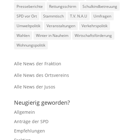
Presseberichte
Rettungsschirm
Schulkindbetreuung
SPD vor Ort
Stammtisch
T.V. N.A.U
Umfragen
Umweltpolitik
Veranstaltungen
Verkehrspolitik
Wahlen
Winter in Nauheim
Wirtschaftsförderung
Wohnungspolitik
Alle News der Fraktion
Alle News des Ortsvereins
Alle News der Jusos
Neugierig geworden?
Allgemein
Anträge der SPD
Empfehlungen