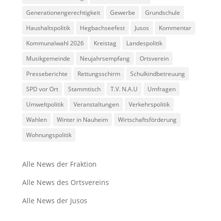
Generationengerechtigkeit
Gewerbe
Grundschule
Haushaltspolitik
Hegbachseefest
Jusos
Kommentar
Kommunalwahl 2026
Kreistag
Landespolitik
Musikgemeinde
Neujahrsempfang
Ortsverein
Presseberichte
Rettungsschirm
Schulkindbetreuung
SPD vor Ort
Stammtisch
T.V. N.A.U
Umfragen
Umweltpolitik
Veranstaltungen
Verkehrspolitik
Wahlen
Winter in Nauheim
Wirtschaftsförderung
Wohnungspolitik
Alle News der Fraktion
Alle News des Ortsvereins
Alle News der Jusos