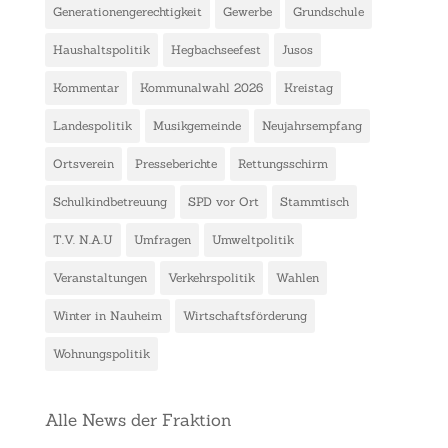
Generationengerechtigkeit
Gewerbe
Grundschule
Haushaltspolitik
Hegbachseefest
Jusos
Kommentar
Kommunalwahl 2026
Kreistag
Landespolitik
Musikgemeinde
Neujahrsempfang
Ortsverein
Presseberichte
Rettungsschirm
Schulkindbetreuung
SPD vor Ort
Stammtisch
T.V. N.A.U
Umfragen
Umweltpolitik
Veranstaltungen
Verkehrspolitik
Wahlen
Winter in Nauheim
Wirtschaftsförderung
Wohnungspolitik
Alle News der Fraktion