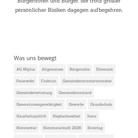
Bürgerinnen und Bürger, die trotz großer
persönlicher Risiken dagegen aufbegehren.
Was uns bewegt
AG 60plus
Allgemeines
Bürgernähe
Ehrenamt
Feuerwehr
Fraktion
Gemeindevertretervorsteher
Gemeindevertretung
Gemeindevorstand
Generationengerechtigkeit
Gewerbe
Grundschule
Haushaltspolitik
Hegbachseefest
Jusos
Kommentar
Kommunalwahl 2026
Kreistag