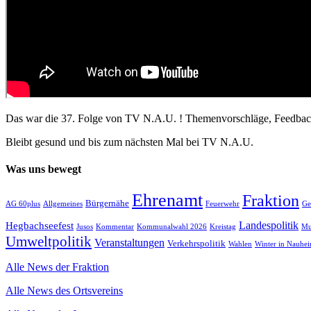
Das war die 37. Folge von TV N.A.U. ! Themenvorschläge, Feedbac
Bleibt gesund und bis zum nächsten Mal bei TV N.A.U.
Was uns bewegt
Ehrenamt
Fraktion
Bürgernähe
AG 60plus
Allgemeines
Feuerwehr
Ge
Landespolitik
Hegbachseefest
Jusos
Kommentar
Kommunalwahl 2026
Kreistag
Mu
Umweltpolitik
Veranstaltungen
Verkehrspolitik
Wahlen
Winter in Nauhe
Alle News der Fraktion
Alle News des Ortsvereins