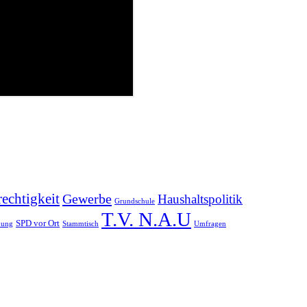
echtigkeit
Gewerbe
Haushaltspolitik
Grundschule
T.V. N.A.U
SPD vor Ort
uung
Stammtisch
Umfragen