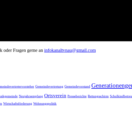
k oder Fragen gerne an
infokanaltvnau@gmail.com
Generationenger
meindevertretervorsteher
Gemeindevertretung
Gemeindevorstand
Ortsverein
sikgemeinde
Neujahrsempfang
Presseberichte
Rettungsschirm
Schulkindbetre
im
Wirtschaftsförderung
Wohnungspolitik