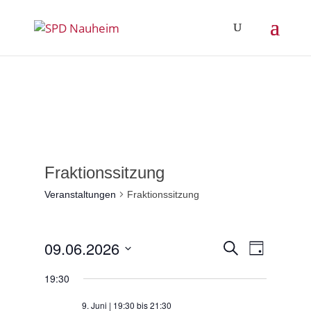
Fraktionssitzung
Veranstaltungen
Fraktionssitzung
Veranstalt
Veranst
09.06.2026
Suche
Tag
Ansicht
Suche
Datum
Navigat
19:30
und
wählen.
Ansichten,
9. Juni | 19:30
bis
21:30