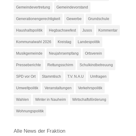
Gemeindevertretung
Gemeindevorstand
Generationengerechtigkeit
Gewerbe
Grundschule
Haushaltspolitik
Hegbachseefest
Jusos
Kommentar
Kommunalwahl 2026
Kreistag
Landespolitik
Musikgemeinde
Neujahrsempfang
Ortsverein
Presseberichte
Rettungsschirm
Schulkindbetreuung
SPD vor Ort
Stammtisch
T.V. N.A.U
Umfragen
Umweltpolitik
Veranstaltungen
Verkehrspolitik
Wahlen
Winter in Nauheim
Wirtschaftsförderung
Wohnungspolitik
Alle News der Fraktion